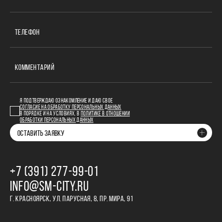
ТЕЛЕФОН
КОММЕНТАРИЙ
Я ПОДТВЕРЖДАЮ ОЗНАКОМЛЕНИЕ И ДАЮ СВОЕ
СОГЛАСИЕ НА ОБРАБОТКУ ПЕРСОНАЛЬНЫХ ДАННЫХ
В ПОРЯДКЕ И НА УСЛОВИЯХ, В
ПОЛИТИКЕ В ОТНОШЕНИИ
ОБРАБОТКИ ПЕРСОНАЛЬНЫХ ДАННЫХ
ОСТАВИТЬ ЗАЯВКУ
+7 (391) 277‒99‒01
INFO@SM-CITY.RU
Г. КРАСНОЯРСК, УЛ. ПАРУСНАЯ, 8, ПР. МИРА, 91