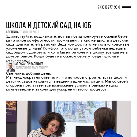
+7 (391) 277‒99‒01
ШКОЛА И ДЕТСКИЙ САД НА ЮБ
СВЕТЛАНА
07 АПРЕЛЯ 2023
Здравствуйте, подскажите, вот вы позиционируете южный берег
как эталон комфортности проживания, а как же школа и детские
сады для жителей района? Ведь комфорт это не только красивые
ухоженные улицы? Комфорт это когда утром ребенка ведешь в
сад рядом с домом или хотя бы на районе и в школу возишь не в
другой район. Когда будет на южном берегу будет школа и
детский сад?
АЛЕКСАНДР ВАСИЛЬЕВ
ДИРЕКТОР ПО МАРКЕТИНГУ
Светлана, добрый день.
Мы неоднократно отвечали, что вопросы строительства школ и
детских садов находится в ведении администрации. Мы со своей
стороны прилагаем все возможные усилия в рамках наших
компетенции и закона для ускорения этого процесса.