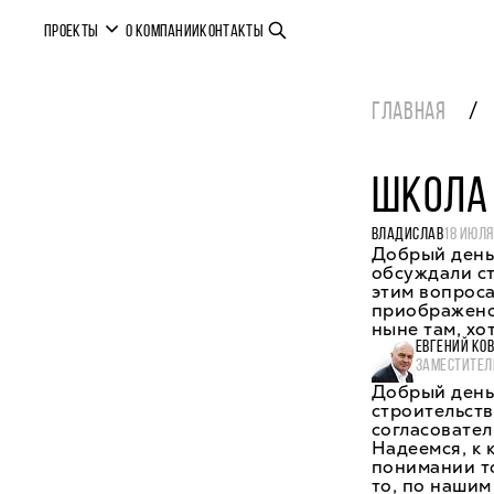
ПРОЕКТЫ
О КОМПАНИИ
КОНТАКТЫ
ГЛАВНАЯ
ШКОЛА
ВЛАДИСЛАВ
18 ИЮЛЯ
Добрый день
обсуждали ст
этим вопроса
приображенск
ныне там, хо
ЕВГЕНИЙ КО
ЗАМЕСТИТЕЛ
Добрый день,
строительств
согласовател
Надеемся, к 
понимании то
то, по нашим