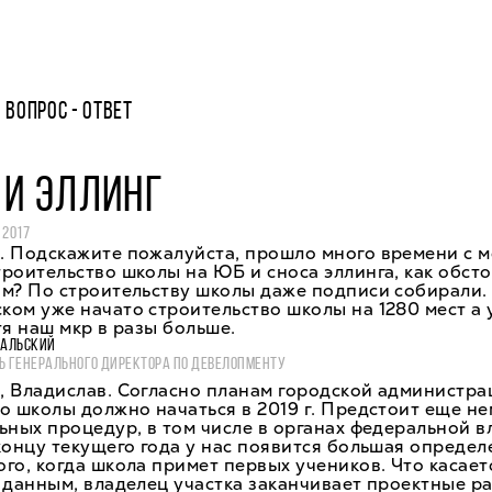
ВОПРОС - ОТВЕТ
 И ЭЛЛИНГ
 2017
. Подскажите пожалуйста, прошло много времени с м
роительство школы на ЮБ и сноса эллинга, как обсто
м? По строительству школы даже подписи собирали.
ом уже начато строительство школы на 1280 мест а у
тя наш мкр в разы больше.
ВАЛЬСКИЙ
Ь ГЕНЕРАЛЬНОГО ДИРЕКТОРА ПО ДЕВЕЛОПМЕНТУ
 Владислав. Согласно планам городской администра
о школы должно начаться в 2019 г. Предстоит еще н
ьных процедур, в том числе в органах федеральной в
концу текущего года у нас появится большая определ
го, когда школа примет первых учеников. Что касаетс
 данным, владелец участка заканчивает проектные ра