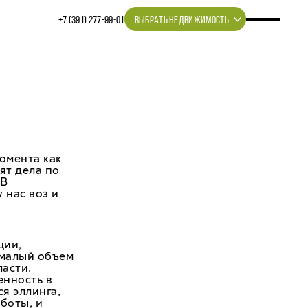
+7 (391) 277‒99‒01
ВЫБРАТЬ НЕДВИЖИМОСТЬ
омента как
ят дела по
 В
 нас воз и
ции,
емалый объем
ласти.
енность в
я эллинга,
боты, и