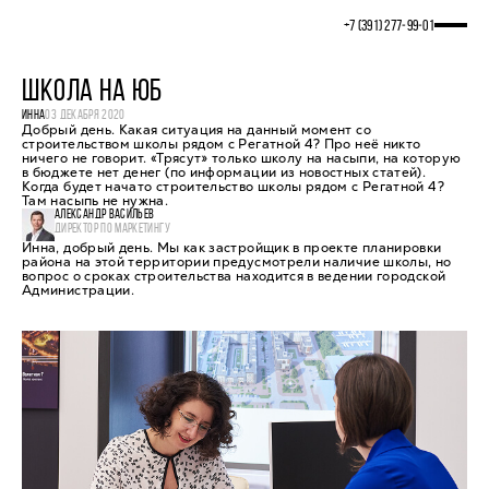
+7 (391) 277‒99‒01
ШКОЛА НА ЮБ
ИННА
03 ДЕКАБРЯ 2020
Добрый день. Какая ситуация на данный момент со
строительством школы рядом с Регатной 4? Про неё никто
ничего не говорит. «Трясут» только школу на насыпи, на которую
в бюджете нет денег (по информации из новостных статей).
Когда будет начато строительство школы рядом с Регатной 4?
Там насыпь не нужна.
АЛЕКСАНДР ВАСИЛЬЕВ
ДИРЕКТОР ПО МАРКЕТИНГУ
Инна, добрый день. Мы как застройщик в проекте планировки
района на этой территории предусмотрели наличие школы, но
вопрос о сроках строительства находится в ведении городской
Администрации.