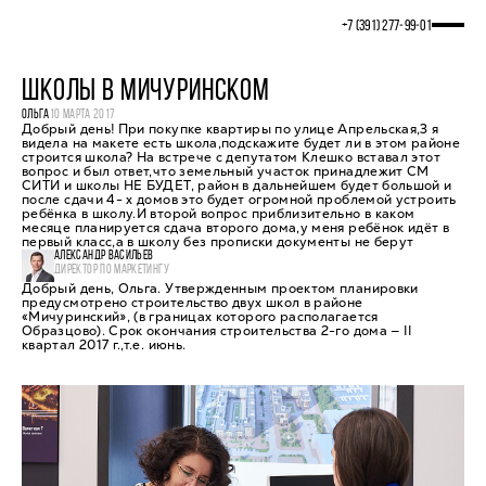
+7 (391) 277‒99‒01
ШКОЛЫ В МИЧУРИНСКОМ
ОЛЬГА
10 МАРТА 2017
Добрый день! При покупке квартиры по улице Апрельская,3 я
видела на макете есть школа,подскажите будет ли в этом районе
строится школа? На встрече с депутатом Клешко вставал этот
вопрос и был ответ,что земельный участок принадлежит СМ
СИТИ и школы НЕ БУДЕТ, район в дальнейшем будет большой и
после сдачи 4- х домов это будет огромной проблемой устроить
ребёнка в школу.И второй вопрос приблизительно в каком
месяце планируется сдача второго дома,у меня ребёнок идёт в
первый класс,а в школу без прописки документы не берут
АЛЕКСАНДР ВАСИЛЬЕВ
ДИРЕКТОР ПО МАРКЕТИНГУ
Добрый день, Ольга. Утвержденным проектом планировки
предусмотрено строительство двух школ в районе
«Мичуринский», (в границах которого располагается
Образцово). Срок окончания строительства 2-го дома — II
квартал 2017 г.,т.е. июнь.