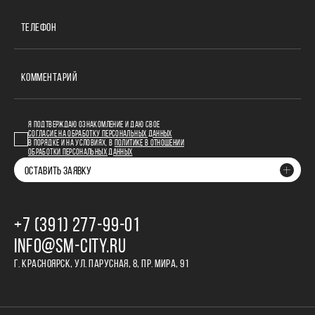
ТЕЛЕФОН
КОММЕНТАРИЙ
Я ПОДТВЕРЖДАЮ ОЗНАКОМЛЕНИЕ И ДАЮ СВОЕ
СОГЛАСИЕ НА ОБРАБОТКУ ПЕРСОНАЛЬНЫХ ДАННЫХ
В ПОРЯДКЕ И НА УСЛОВИЯХ, В
ПОЛИТИКЕ В ОТНОШЕНИИ
ОБРАБОТКИ ПЕРСОНАЛЬНЫХ ДАННЫХ
ОСТАВИТЬ ЗАЯВКУ
+7 (391) 277‒99‒01
INFO@SM-CITY.RU
Г. КРАСНОЯРСК, УЛ. ПАРУСНАЯ, 8, ПР. МИРА, 91