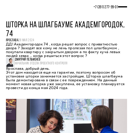
+7 (391) 277‒99‒01
ШТОРКА НА ШЛАГБАУМЕ АКАДЕМГОРОДОК,
74
ЯРОСЛАВА
28 МАЯ 2024
ДД! Академгородок 74 , когда решат вопрос с приватностью
двора ? Заходят все кому не лень пролезая пол шлагбаумом ,
покупали квартиру с закрытым двором а по факту куча левых
людей зевак … когда решиться этот вопрос ?
ДМИТРИЙ ПЕЛЬМЕНЕВ
НАЧАЛЬНИК ОТДЕЛА ПРОЕКТНОГО КОНТРОЛЯ
Ярослава, добрый день.
Этот дом находится еще на гарантии, поэтому вопросом об
установке шторки занимается застройщик. Шторка шлагбаума
была демонтирована в связи с ее повреждением. На данный
момент новая шторка уже закуплена, ее установку планируется
провести до конца мая 2024 года.