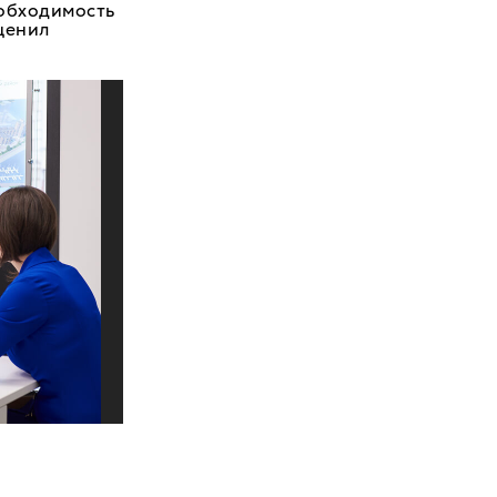
еобходимость
ценил