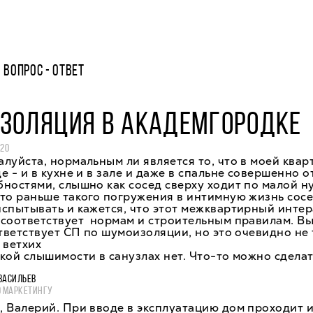
ВОПРОС - ОТВЕТ
ЗОЛЯЦИЯ В АКАДЕМГОРОДКЕ
020
луйста, нормальным ли является то, что в моей квар
е - и в кухне и в зале и даже в спальне совершенно о
ностями, слышно как сосед сверху ходит по малой н
то раньше такого погружения в интимную жизнь сосе
спытывать и кажется, что этот межквартирный интер
соответствует нормам и строительным правилам. Вы
ответствует СП по шумоизоляции, но это очевидно не 
 ветхих
кой слышимости в санузлах нет. Что-то можно сделат
ВАСИЛЬЕВ
О МАРКЕТИНГУ
 Валерий. При вводе в эксплуатацию дом проходит 