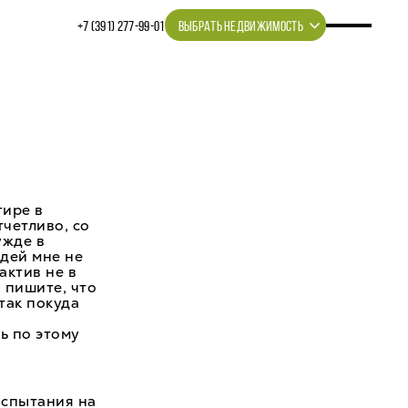
+7 (391) 277‒99‒01
ВЫБРАТЬ НЕДВИЖИМОСТЬ
тире в
тчетливо, со
ужде в
дей мне не
актив не в
 пишите, что
так покуда
ь по этому
испытания на