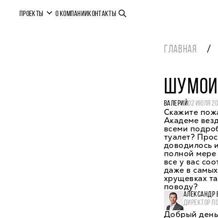
ПРОЕКТЫ
О КОМПАНИИ
КОНТАКТЫ
ГЛАВНАЯ
ШУМОИ
ВАЛЕРИЙ
02 ИЮЛЯ 2
Скажите пожа
Академе везд
всеми подроб
туалет? Прос
доводилось и
полной мере 
все у вас со
даже в самых
хрущевках та
поводу?
АЛЕКСАНДР 
ДИРЕКТОР П
Добрый день,