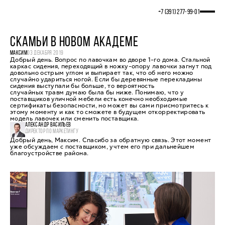
+7 (391) 277‒99‒01
СКАМЬИ В НОВОМ АКАДЕМЕ
МАКСИМ
03 ДЕКАБРЯ 2019
Добрый день. Вопрос по лавочкам во дворе 1-го дома. Стальной
каркас сидения, переходящий в ножку-опору лавочки загнут под
довольно острым углом и выпирает так, что об него можно
случайно удариться ногой. Если бы деревянные перекладины
сидения выступали бы больше, то вероятность
случайных травм думаю была бы ниже. Понимаю, что у
поставщиков уличной мебели есть конечно необходимые
сертификаты безопасности, но может вы сами присмотритесь к
этому моменту и как то сможете в будущем откорректировать
модель лавочек или сменить поставщика.
АЛЕКСАНДР ВАСИЛЬЕВ
ДИРЕКТОР ПО МАРКЕТИНГУ
Добрый день, Максим. Спасибо за обратную связь. Этот момент
уже обсуждаем с поставщиком, учтем его при дальнейшем
благоустройстве района.