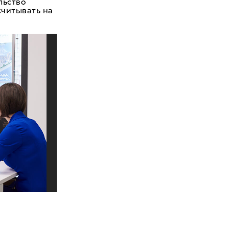
льство
считывать на