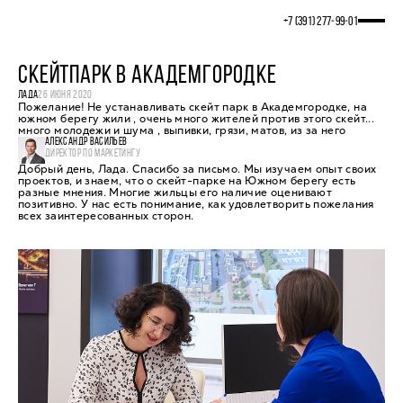
+7 (391) 277‒99‒01
СКЕЙТПАРК В АКАДЕМГОРОДКЕ
ЛАДА
26 ИЮНЯ 2020
Пожелание! Не устанавливать скейт парк в Академгородке, на
южном берегу жили , очень много жителей против этого скейт...
много молодежи и шума , выпивки, грязи, матов, из за него
АЛЕКСАНДР ВАСИЛЬЕВ
ДИРЕКТОР ПО МАРКЕТИНГУ
Добрый день, Лада. Спасибо за письмо. Мы изучаем опыт своих
проектов, и знаем, что о скейт-парке на Южном берегу есть
разные мнения. Многие жильцы его наличие оценивают
позитивно. У нас есть понимание, как удовлетворить пожелания
всех заинтересованных сторон.