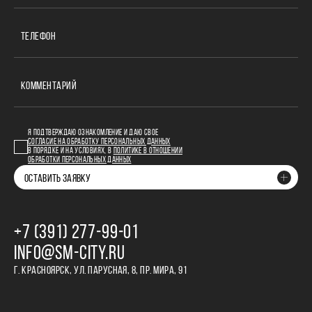
ТЕЛЕФОН
КОММЕНТАРИЙ
Я ПОДТВЕРЖДАЮ ОЗНАКОМЛЕНИЕ И ДАЮ СВОЕ
СОГЛАСИЕ НА ОБРАБОТКУ ПЕРСОНАЛЬНЫХ ДАННЫХ
В ПОРЯДКЕ И НА УСЛОВИЯХ, В
ПОЛИТИКЕ В ОТНОШЕНИИ
ОБРАБОТКИ ПЕРСОНАЛЬНЫХ ДАННЫХ
ОСТАВИТЬ ЗАЯВКУ
+7 (391) 277‒99‒01
INFO@SM-CITY.RU
Г. КРАСНОЯРСК, УЛ. ПАРУСНАЯ, 8, ПР. МИРА, 91