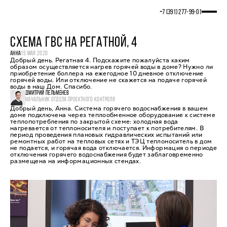
+7 (391) 277‒99‒01
СХЕМА ГВС НА РЕГАТНОЙ, 4
АННА
15 МАЯ 2020
Добрый день. Регатная 4. Подскажите пожалуйста каким
образом осуществляется нагрев горячей воды в доме? Нужно ли
приобретение боллера на ежегодное 10 дневное отключение
горячей воды. Или отключение не скажется на подаче горячей
воды в наш Дом. Спасибо.
ДМИТРИЙ ПЕЛЬМЕНЕВ
НАЧАЛЬНИК ОТДЕЛА ПРОЕКТНОГО КОНТРОЛЯ
Добрый день, Анна. Система горячего водоснабжения в вашем
доме подключена через теплообменное оборудование к системе
теплопотребления по закрытой схеме: холодная вода
нагревается от теплоносителя и поступает к потребителям. В
период проведения плановых гидравлических испытаний или
ремонтных работ на тепловых сетях и ТЭЦ теплоноситель в дом
не подается, и горячая вода отключается. Информация о периоде
отключения горячего водоснабжения будет заблаговременно
размещена на информационных стендах.