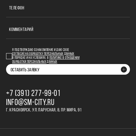
ТЕЛЕФОН
КОММЕНТАРИЙ
Я ПОДТВЕРЖДАЮ ОЗНАКОМЛЕНИЕ И ДАЮ СВОЕ
СОГЛАСИЕ НА ОБРАБОТКУ ПЕРСОНАЛЬНЫХ ДАННЫХ
В ПОРЯДКЕ И НА УСЛОВИЯХ, В
ПОЛИТИКЕ В ОТНОШЕНИИ
ОБРАБОТКИ ПЕРСОНАЛЬНЫХ ДАННЫХ
ОСТАВИТЬ ЗАЯВКУ
+7 (391) 277‒99‒01
INFO@SM-CITY.RU
Г. КРАСНОЯРСК, УЛ. ПАРУСНАЯ, 8, ПР. МИРА, 91