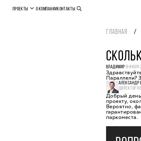
ПРОЕКТЫ
О КОМПАНИИ
КОНТАКТЫ
ГЛАВНАЯ
СКОЛЬК
ВЛАДИМИР
19 ИЮЛЯ 
Здравствуйте
Параллели? 3
АЛЕКСАНДР 
ДИРЕКТОР П
Добрый день,
проекту, око
Вероятно, фа
гарантирован
паркоместа.