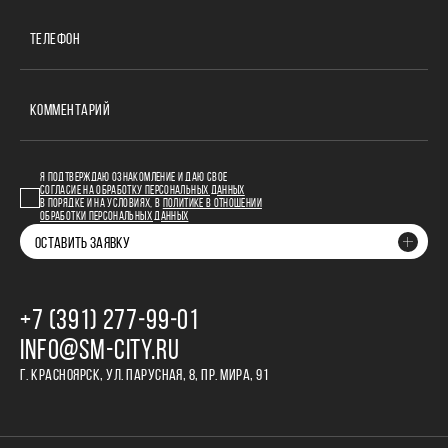
ТЕЛЕФОН
КОММЕНТАРИЙ
Я ПОДТВЕРЖДАЮ ОЗНАКОМЛЕНИЕ И ДАЮ СВОЕ
СОГЛАСИЕ НА ОБРАБОТКУ ПЕРСОНАЛЬНЫХ ДАННЫХ
В ПОРЯДКЕ И НА УСЛОВИЯХ, В
ПОЛИТИКЕ В ОТНОШЕНИИ
ОБРАБОТКИ ПЕРСОНАЛЬНЫХ ДАННЫХ
ОСТАВИТЬ ЗАЯВКУ
+7 (391) 277‒99‒01
INFO@SM-CITY.RU
Г. КРАСНОЯРСК, УЛ. ПАРУСНАЯ, 8, ПР. МИРА, 91