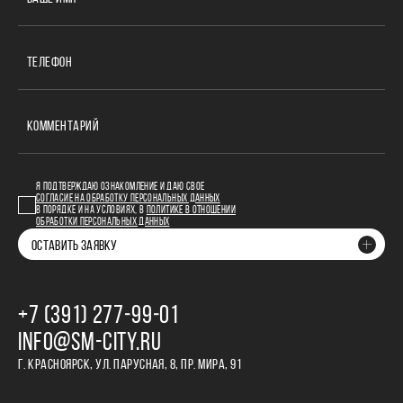
ТЕЛЕФОН
КОММЕНТАРИЙ
Я ПОДТВЕРЖДАЮ ОЗНАКОМЛЕНИЕ И ДАЮ СВОЕ
СОГЛАСИЕ НА ОБРАБОТКУ ПЕРСОНАЛЬНЫХ ДАННЫХ
В ПОРЯДКЕ И НА УСЛОВИЯХ, В
ПОЛИТИКЕ В ОТНОШЕНИИ
ОБРАБОТКИ ПЕРСОНАЛЬНЫХ ДАННЫХ
ОСТАВИТЬ ЗАЯВКУ
+7 (391) 277‒99‒01
INFO@SM-CITY.RU
Г. КРАСНОЯРСК, УЛ. ПАРУСНАЯ, 8, ПР. МИРА, 91