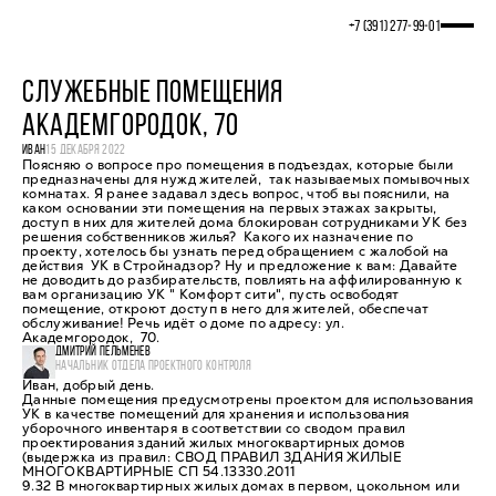
+7 (391) 277‒99‒01
СЛУЖЕБНЫЕ ПОМЕЩЕНИЯ
АКАДЕМГОРОДОК, 70
ИВАН
15 ДЕКАБРЯ 2022
Поясняю о вопросе про помещения в подъездах, которые были
предназначены для нужд жителей, так называемых помывочных
комнатах. Я ранее задавал здесь вопрос, чтоб вы пояснили, на
каком основании эти помещения на первых этажах закрыты,
доступ в них для жителей дома блокирован сотрудниками УК без
решения собственников жилья? Какого их назначение по
проекту, хотелось бы узнать перед обращением с жалобой на
действия УК в Стройнадзор? Ну и предложение к вам: Давайте
не доводить до разбирательств, повлиять на аффилированную к
вам организацию УК " Комфорт сити", пусть освободят
помещение, откроют доступ в него для жителей, обеспечат
обслуживание! Речь идёт о доме по адресу: ул.
Академгородок, 70.
ДМИТРИЙ ПЕЛЬМЕНЕВ
НАЧАЛЬНИК ОТДЕЛА ПРОЕКТНОГО КОНТРОЛЯ
Иван, добрый день.
Данные помещения предусмотрены проектом для использования
УК в качестве помещений для хранения и использования
уборочного инвентаря в соответствии со сводом правил
проектирования зданий жилых многоквартирных домов
(выдержка из правил: СВОД ПРАВИЛ ЗДАНИЯ ЖИЛЫЕ
МНОГОКВАРТИРНЫЕ СП 54.13330.2011
9.32 В многоквартирных жилых домах в первом, цокольном или