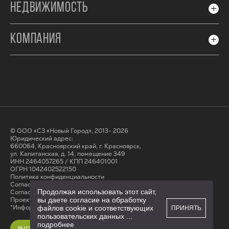
НЕДВИЖИМОСТЬ
КОМПАНИЯ
© ООО «СЗ «Новый Город», 2013- 2026
Юридический адрес:
660064, Красноярский край, г. Красноярск,
ул. Капитанская, д. 14, помещение 349
ИНН 2464057265 / КПП 246401001
ОГРН 1042402522150
Политика конфиденциальности
Согласие на обработку персональных данных
Продолжая использовать этот сайт,
Cогласие на получение рассылки
вы даете согласие на обработку
Проектные декларации на сайте наш.дом.рф
*Информация на сайте не является публичной офертой
файлов cookie и соответствующих
ПРИНЯТЬ
пользовательских данных
...
подробнее