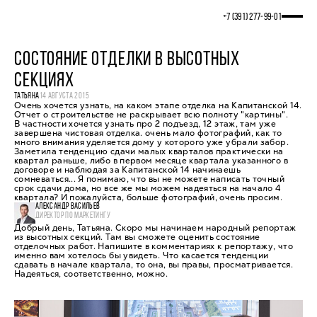
+7 (391) 277‒99‒01
СОСТОЯНИЕ ОТДЕЛКИ В ВЫСОТНЫХ
СЕКЦИЯХ
ТАТЬЯНА
14 АВГУСТА 2015
Очень хочется узнать, на каком этапе отделка на Капитанской 14.
Отчет о строительстве не раскрывает всю полноту "картины".
В частности хочется узнать про 2 подъезд, 12 этаж, там уже
завершена чистовая отделка. очень мало фотографий, как то
много внимания уделяется дому у которого уже убрали забор.
Заметила тенденцию сдачи малых кварталов практически на
квартал раньше, либо в первом месяце квартала указанного в
договоре и наблюдая за Капитанской 14 начинаешь
сомневаться... Я понимаю, что вы не можете написать точный
срок сдачи дома, но все же мы можем надеяться на начало 4
квартала? И пожалуйста, больше фотографий, очень просим.
АЛЕКСАНДР ВАСИЛЬЕВ
ДИРЕКТОР ПО МАРКЕТИНГУ
Добрый день, Татьяна. Скоро мы начинаем народный репортаж
из высотных секций. Там вы сможете оценить состояние
отделочных работ. Напишите в комментариях к репортажу, что
именно вам хотелось бы увидеть. Что касается тенденции
сдавать в начале квартала, то она, вы правы, просматривается.
Надеяться, соответственно, можно.