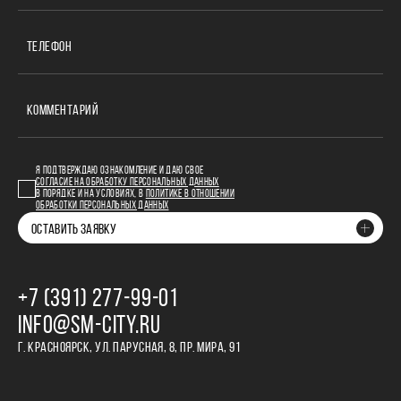
ТЕЛЕФОН
КОММЕНТАРИЙ
Я ПОДТВЕРЖДАЮ ОЗНАКОМЛЕНИЕ И ДАЮ СВОЕ
СОГЛАСИЕ НА ОБРАБОТКУ ПЕРСОНАЛЬНЫХ ДАННЫХ
В ПОРЯДКЕ И НА УСЛОВИЯХ, В
ПОЛИТИКЕ В ОТНОШЕНИИ
ОБРАБОТКИ ПЕРСОНАЛЬНЫХ ДАННЫХ
ОСТАВИТЬ ЗАЯВКУ
+7 (391) 277‒99‒01
INFO@SM-CITY.RU
Г. КРАСНОЯРСК, УЛ. ПАРУСНАЯ, 8, ПР. МИРА, 91