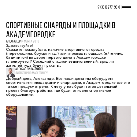
+7 (391) 277‒99‒01
СПОРТИВНЫЕ СНАРЯДЫ И ПЛОЩАДКИ В
АКАДЕМГОРОДКЕ
АЛЕКСАНДР
14 МАРТА 2018
Здравствуйте!
Скажите пожалуйста, наличие спортивного городка
(перекладина, брусья и т.д.) или игровых площадок (н/теннис,
бадминтон) во дворе первого дома в Академгородке
планируется? Соседний стадион ведомственный, вряд ли
жителей туда будут пускать..
АЛЕКСАНДР ВАСИЛЬЕВ
ДИРЕКТОР ПО МАРКЕТИНГУ
Добрый день, Александр. Все наши дома мы оборудуем
спортивными площадками и снарядами, в Академгородке все это
также предусмотрено. К лету у нас будет готов детальный
проект благоустройства, где будет описано спортивное
оборудование.