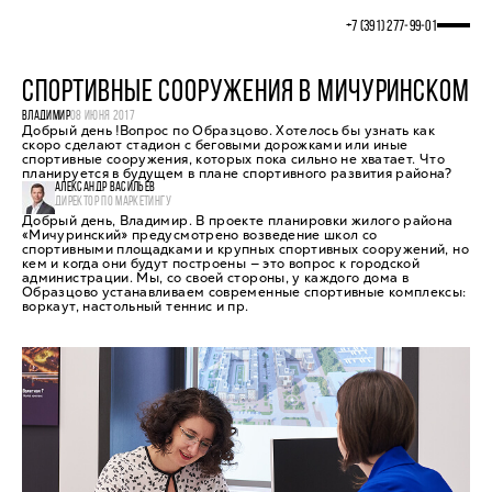
+7 (391) 277‒99‒01
СПОРТИВНЫЕ СООРУЖЕНИЯ В МИЧУРИНСКОМ
ВЛАДИМИР
08 ИЮНЯ 2017
Добрый день !Вопрос по Образцово. Хотелось бы узнать как
скоро сделают стадион с беговыми дорожками или иные
спортивные сооружения, которых пока сильно не хватает. Что
планируется в будущем в плане спортивного развития района?
АЛЕКСАНДР ВАСИЛЬЕВ
ДИРЕКТОР ПО МАРКЕТИНГУ
Добрый день, Владимир. В проекте планировки жилого района
«Мичуринский» предусмотрено возведение школ со
спортивными площадками и крупных спортивных сооружений, но
кем и когда они будут построены — это вопрос к городской
администрации. Мы, со своей стороны, у каждого дома в
Образцово устанавливаем современные спортивные комплексы:
воркаут, настольный теннис и пр.