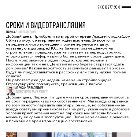
+7 (391) 277‒99‒01
СРОКИ И ВИДЕОТРАНСЛЯЦИЯ
ЛАРИСА
21 НОЯБРЯ 2019
Добрый день. Приобрели во второй очереди Академгородка(дом
66)квартиру, с нетерпением ждём вселения. Знаю,что по
передаче жилого помещения, ориентируемся на дату,
указанную в договоре,НО... на банере, размещённом на
строительной площадке, уже на третьем за период стройки,
упорно даётся информация о более раннем сроке сдачи дома.
После моих звонков в отдел продаж, корректировки в
информации так и нет. Действительно будете стараться сдать
дом ранее? Какова вероятность заселиться раньше? Парковки
будут ли предоставляться в рассрочку или сразу нужна полная
оплата?
Не работает уже две недели камера на стройплощадке.
Отрегулируйте,пожалуйста, трансляцию. Спасибо.
АЛЕКСАНДР ВАСИЛЬЕВ
ДИРЕКТОР ПО МАРКЕТИНГУ
Добрый день, Лариса. На щите указан срок завершения работ, а
не срок передачи квартир собственникам. Мы всегда стараемся
по возможности передать квартиры раньше, но собственникам
всегда советуем ориентироваться на дату, указанную в договоре.
Условия приобретения мест на парковке мы огласим ближе к
моменту ее сдачи в эксплуатацию. Вебкамера сейчас в ремонте,
в ближайшее время трансляцию восстановим.