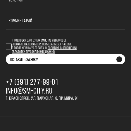
ТЕЛЕФОН
КОММЕНТАРИЙ
Я ПОДТВЕРЖДАЮ ОЗНАКОМЛЕНИЕ И ДАЮ СВОЕ
СОГЛАСИЕ НА ОБРАБОТКУ ПЕРСОНАЛЬНЫХ ДАННЫХ
В ПОРЯДКЕ И НА УСЛОВИЯХ, В
ПОЛИТИКЕ В ОТНОШЕНИИ
ОБРАБОТКИ ПЕРСОНАЛЬНЫХ ДАННЫХ
ОСТАВИТЬ ЗАЯВКУ
+7 (391) 277‒99‒01
INFO@SM-CITY.RU
Г. КРАСНОЯРСК, УЛ. ПАРУСНАЯ, 8, ПР. МИРА, 91