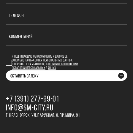
ТЕЛЕФОН
КОММЕНТАРИЙ
Я ПОДТВЕРЖДАЮ ОЗНАКОМЛЕНИЕ И ДАЮ СВОЕ
СОГЛАСИЕ НА ОБРАБОТКУ ПЕРСОНАЛЬНЫХ ДАННЫХ
В ПОРЯДКЕ И НА УСЛОВИЯХ, В
ПОЛИТИКЕ В ОТНОШЕНИИ
ОБРАБОТКИ ПЕРСОНАЛЬНЫХ ДАННЫХ
ОСТАВИТЬ ЗАЯВКУ
+7 (391) 277‒99‒01
INFO@SM-CITY.RU
Г. КРАСНОЯРСК, УЛ. ПАРУСНАЯ, 8, ПР. МИРА, 91