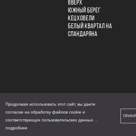
ВВЕРХ
ЮЖНЫЙ БЕРЕГ
КЕЦХОВЕЛИ
БЕЛЫЙ КВАРТАЛ НА
СПАНДАРЯНА
Продолжая использовать этот сайт, вы даете
ьности
согласие на обработку файлов cookie и
персональных данных
ПРИН
рассылки
соответствующих
пользовательских данных
...
а сайте наш.дом.рф
е является публичной офертой
подробнее