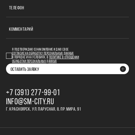
ТЕЛЕФОН
КОММЕНТАРИЙ
Я ПОДТВЕРЖДАЮ ОЗНАКОМЛЕНИЕ И ДАЮ СВОЕ
СОГЛАСИЕ НА ОБРАБОТКУ ПЕРСОНАЛЬНЫХ ДАННЫХ
В ПОРЯДКЕ И НА УСЛОВИЯХ, В
ПОЛИТИКЕ В ОТНОШЕНИИ
ОБРАБОТКИ ПЕРСОНАЛЬНЫХ ДАННЫХ
ОСТАВИТЬ ЗАЯВКУ
+7 (391) 277‒99‒01
INFO@SM-CITY.RU
Г. КРАСНОЯРСК, УЛ. ПАРУСНАЯ, 8, ПР. МИРА, 91