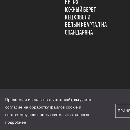
ВВЕРХ
ЮЖНЫЙ БЕРЕГ
КЕЦХОВЕЛИ
БЕЛЫЙ КВАРТАЛ НА
СПАНДАРЯНА
Продолжая использовать этот сайт, вы даете
ьности
согласие на обработку файлов cookie и
персональных данных
ПРИН
рассылки
соответствующих
пользовательских данных
...
а сайте наш.дом.рф
е является публичной офертой
подробнее