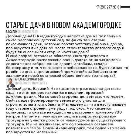
+7 (391) 277‒99‒01
СТАРЫЕ ДАЧИ В НОВОМ АКАДЕМГОРОДКЕ
ВАСИЛИЙ
08 НОЯБРЯ 2019
Добрый день! В Академгородке напротив дома 1 по плану на
сайте расположен детский сад, по факту там старые
покосившиеся дачи, которые портят эстетику района и домов,
планируется ли в данном месте строительство детского сада и
будут ли снесены эти старые частные дома?
И ещё вопрос: остановка общественного транспорта в
Академгородке расположена очень далеко от новых домов и
дорога через заброшенные здания, автобазы, склады,
бензоправку и тд, что говорит о небезопасности. Будет ли как-то
решён вопрос с прилигающей промзоной с заброшенными
зданиями и новой остановкой общественного транспорта?
АЛЕКСАНДР ВАСИЛЬЕВ
ДИРЕКТОР ПО МАРКЕТИНГУ
Добрый день, Василий. Что касается строительства детского
сада, то этот вопрос находится в ведении городской
администрации. Мы со своей стороны, делаем все, что можем.
Сейчас идет формирование земельного участка для
строительства этого объекта. Мы надеемся, что в наступающем
году старые строения уже уйдут под снос. Что касается
остановок, то они все находятся на расстоянии примерно 700
метров. Летом мы планируем решить вопрос устройством
тротуара на участке дороги от наших домов до существующего
тротуара. Мы не исключаем, что со временем остановка
появится и в самом Новом Академгородке, тем более что район
планируется не маленький.