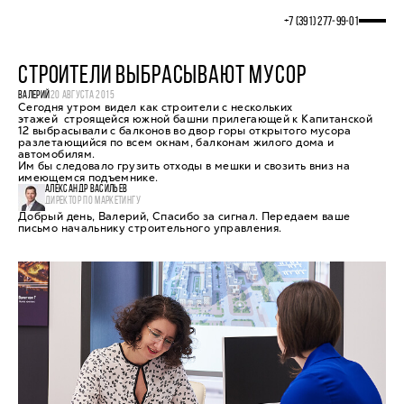
+7 (391) 277‒99‒01
СТРОИТЕЛИ ВЫБРАСЫВАЮТ МУСОР
ВАЛЕРИЙ
20 АВГУСТА 2015
Сегодня утром видел как строители с нескольких
этажей строящейся южной башни прилегающей к Капитанской
12 выбрасывали с балконов во двор горы открытого мусора
разлетающийся по всем окнам, балконам жилого дома и
автомобилям.
Им бы следовало грузить отходы в мешки и свозить вниз на
имеющемся подъемнике.
АЛЕКСАНДР ВАСИЛЬЕВ
ДИРЕКТОР ПО МАРКЕТИНГУ
Добрый день, Валерий, Спасибо за сигнал. Передаем ваше
письмо начальнику строительного управления.