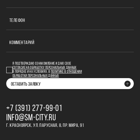
ТЕЛЕФОН
КОММЕНТАРИЙ
Я ПОДТВЕРЖДАЮ ОЗНАКОМЛЕНИЕ И ДАЮ СВОЕ
СОГЛАСИЕ НА ОБРАБОТКУ ПЕРСОНАЛЬНЫХ ДАННЫХ
В ПОРЯДКЕ И НА УСЛОВИЯХ, В
ПОЛИТИКЕ В ОТНОШЕНИИ
ОБРАБОТКИ ПЕРСОНАЛЬНЫХ ДАННЫХ
ОСТАВИТЬ ЗАЯВКУ
+7 (391) 277‒99‒01
INFO@SM-CITY.RU
Г. КРАСНОЯРСК, УЛ. ПАРУСНАЯ, 8, ПР. МИРА, 91