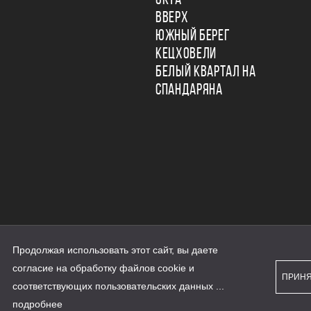
ОКТА
ВВЕРХ
ЮЖНЫЙ БЕРЕГ
КЕЦХОВЕЛИ
БЕЛЫЙ КВАРТАЛ НА
СПАНДАРЯНА
Продолжая использовать этот сайт, вы даете
ьности
согласие на обработку файлов cookie и
персональных данных
ПРИН
рассылки
соответствующих
пользовательских данных
...
а сайте наш.дом.рф
е является публичной офертой
подробнее