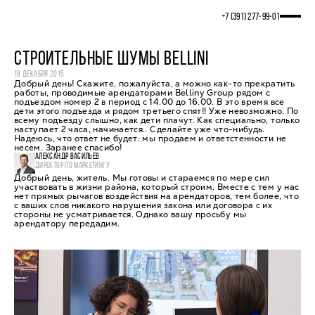
+7 (391) 277‒99‒01
СТРОИТЕЛЬНЫЕ ШУМЫ BELLINI
18 ДЕКАБРЯ 2015
Добрый день! Скажите, пожалуйста, а можно как-то прекратить
работы, проводимые арендаторами Belliny Group рядом с
подъездом номер 2 в период с 14.00 до 16.00. В это время все
дети этого подъезда и рядом третьего спят!! Уже невозможно. По
всему подъезду слышно, как дети плачут. Как специально, только
наступает 2 часа, начинается.. Сделайте уже что-нибудь.
Надеюсь, что ответ не будет: мы продаем и ответстенности не
несем. Заранее спасибо!
АЛЕКСАНДР ВАСИЛЬЕВ
ДИРЕКТОР ПО МАРКЕТИНГУ
Добрый день, житель. Мы готовы и стараемся по мере сил
участвовать в жизни района, который строим. Вместе с тем у нас
нет прямых рычагов воздействия на арендаторов, тем более, что
с ваших слов никакого нарушения закона или договора с их
стороны не усматривается. Однако вашу просьбу мы
арендатору передадим.