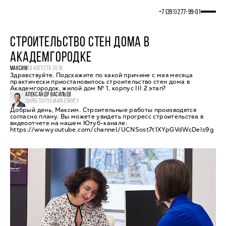
+7 (391) 277‒99‒01
СТРОИТЕЛЬСТВО СТЕН ДОМА В
АКАДЕМГОРОДКЕ
МАКСИМ
16 АВГУСТА 2019
Здравствуйте. Подскажите по какой причине с мая месяца
практически приостановилось строительство стен дома в
Академгородок, жилой дом № 1, корпус III 2 этап?
АЛЕКСАНДР ВАСИЛЬЕВ
ДИРЕКТОР ПО МАРКЕТИНГУ
Добрый день, Максим. Строительные работы производятся
согласно плану. Вы можете увидеть прогресс строительства в
видеоотчете на нашем Ютуб-канале:
https://www.youtube.com/channel/UCNSost7t1XYpGVdWcDeIs9g