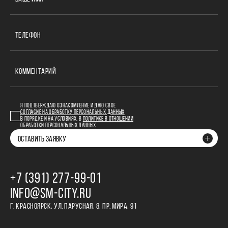
ТЕЛЕФОН
КОММЕНТАРИЙ
Я ПОДТВЕРЖДАЮ ОЗНАКОМЛЕНИЕ И ДАЮ СВОЕ
СОГЛАСИЕ НА ОБРАБОТКУ ПЕРСОНАЛЬНЫХ ДАННЫХ
В ПОРЯДКЕ И НА УСЛОВИЯХ, В
ПОЛИТИКЕ В ОТНОШЕНИИ
ОБРАБОТКИ ПЕРСОНАЛЬНЫХ ДАННЫХ
ОСТАВИТЬ ЗАЯВКУ
+7 (391) 277‒99‒01
INFO@SM-CITY.RU
Г. КРАСНОЯРСК, УЛ. ПАРУСНАЯ, 8, ПР. МИРА, 91