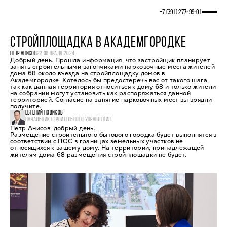
+7 (391) 277‒99‒01
СТРОЙПЛОЩАДКА В АКАДЕМГОРОДКЕ
ПЕТР АНИСОВ
22 ФЕВРАЛЯ 2024
Добрый день. Прошла информация, что застройщик планирует
занять строительными вагончиками парковочные места жителей
дома 68 около въезда на стройплощадку домов в
Академгородке. Хотелось бы предостеречь вас от такого шага,
так как данная территория относиться к дому 68 и только жители
на собрании могут установить как распоряжаться данной
территорией. Согласие на занятие парковочных мест вы врядли
получите.
ЕВГЕНИЙ НОВИКОВ
НАЧАЛЬНИК СТРОИТЕЛЬНОГО УПРАВЛЕНИЯ
Петр Анисов, добрый день.
Размещение строительного бытового городка будет выполнятся в
соответствии с ПОС в границах земельных участков не
относящихся к вашему дому. На территории, принадлежащей
жителям дома 68 размещения стройплощадки не будет.