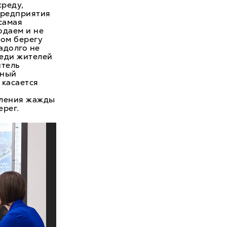
реду,
предприятия
 самая
одаем и не
ном берегу
адолго не
реди жителей
итель
йный
 касается
оления жажды
ерег.