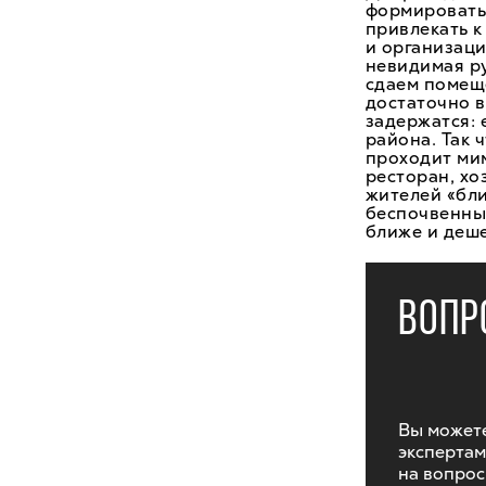
формировать
привлекать к
и организаци
невидимая ру
сдаем помещ
достаточно в
задержатся: 
района. Так ч
проходит мим
ресторан, хо
жителей «бли
беспочвенны
ближе и деше
ВОПР
Вы можете
экспертам
на вопрос