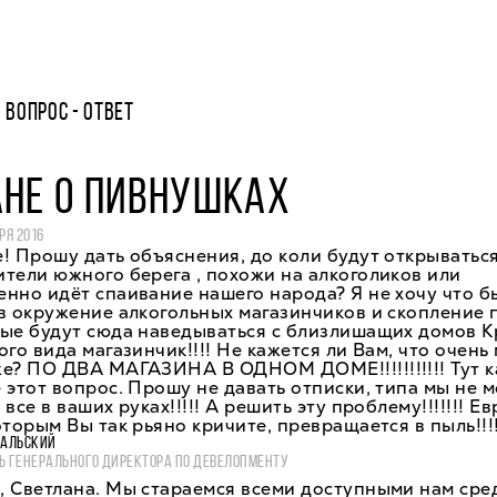
ВОПРОС - ОТВЕТ
АНЕ О ПИВНУШКАХ
РЯ 2016
! Прошу дать объяснения, до коли будут открыватьс
тели южного берега , похожи на алкоголиков или
нно идёт спаивание нашего народа? Я не хочу что б
в окружение алкогольных магазинчиков и скопление 
ые будут сюда наведываться с близлишащих домов К
ого вида магазинчик!!!! Не кажется ли Вам, что очень
е? ПО ДВА МАГАЗИНА В ОДНОМ ДОМЕ!!!!!!!!!!! Тут к
 этот вопрос. Прошу не давать отписки, типа мы не 
все в ваших руках!!!!! А решить эту проблему!!!!!!! Е
оторым Вы так рьяно кричите, превращается в пыль!!!!
ВАЛЬСКИЙ
Ь ГЕНЕРАЛЬНОГО ДИРЕКТОРА ПО ДЕВЕЛОПМЕНТУ
, Светлана. Мы стараемся всеми доступными нам сре