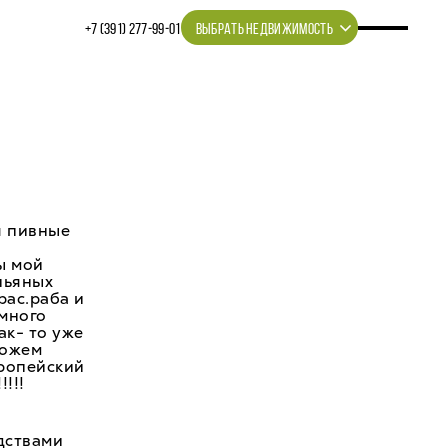
+7 (391) 277‒99‒01
ВЫБРАТЬ НЕДВИЖИМОСТЬ
я пивные
ы мой
пьяных
рас.раба и
 много
ак- то уже
можем
вропейский
!!!!
дствами