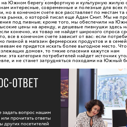
 на Южном берегу комфортную и культурную жилую с
 нам интересные, современные и полезные для всех 
и, но в конечном счете все расставляет по местам та
ка рынка, о которой писал еще Адам Смит. Мы не пр
ения под пивные; кроме того, мы обеспечили на Юж
ысокие цены на аренду, и дешевые пивнушки здесь н
если конечно, их товар не найдет широкого спроса с
то, все в конечном счете зависит от вас: если потреб
о пивной в магазин фермерских продуктов и в семе
зяевам ее придется искать более выгодное место. Что
злежащих домов», то тмкие опасения кажутся нам
ми: эта категория потребителей найдет источник ут
вле, и не станет затрудняться походами на Южный б
ОС-ОТВЕТ
 задать вопрос нашим
 или прочитать ответы
ы других посетителей