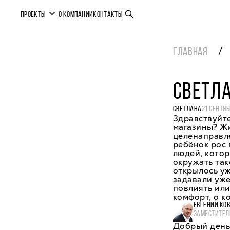
ПРОЕКТЫ
О КОМПАНИИ
КОНТАКТЫ
ГЛАВНАЯ
СВЕТЛ
СВЕТЛАНА
21 СЕНТЯБ
Здравствуйте
магазины? Жи
целенаправле
ребёнок рос 
людей, котор
окружать так
открылось уж
задавали уже
повлиять или 
комфорт, о к
ЕВГЕНИЙ КО
ЗАМЕСТИТЕЛ
Добрый день