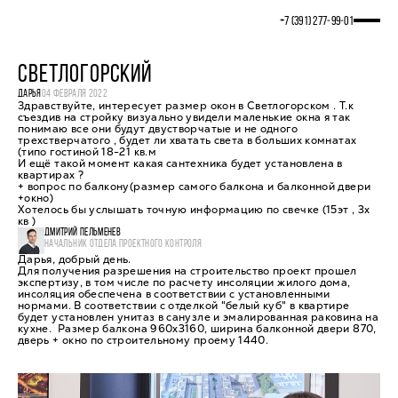
+7 (391) 277‒99‒01
СВЕТЛОГОРСКИЙ
ДАРЬЯ
04 ФЕВРАЛЯ 2022
Здравствуйте, интересует размер окон в Светлогорском . Т.к
съездив на стройку визуально увидели маленькие окна я так
понимаю все они будут двустворчатые и не одного
трехстверчатого , будет ли хватать света в больших комнатах
(типо гостиной 18-21 кв.м
И ещё такой момент какая сантехника будет установлена в
квартирах ?
+ вопрос по балкону(размер самого балкона и балконной двери
+окно)
Хотелось бы услышать точную информацию по свечке (15эт , 3х
кв )
ДМИТРИЙ ПЕЛЬМЕНЕВ
НАЧАЛЬНИК ОТДЕЛА ПРОЕКТНОГО КОНТРОЛЯ
Дарья, добрый день.
Для получения разрешения на строительство проект прошел
экспертизу, в том числе по расчету инсоляции жилого дома,
инсоляция обеспечена в соответствии с установленными
нормами. В соответствии с отделкой "белый куб" в квартире
будет установлен унитаз в санузле и эмалированная раковина на
кухне. Размер балкона 960х3160, ширина балконной двери 870,
дверь + окно по строительному проему 1440.