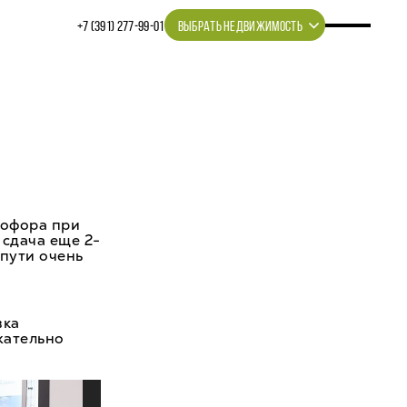
+7 (391) 277‒99‒01
ВЫБРАТЬ НЕДВИЖИМОСТЬ
тофора при
сдача еще 2-
 пути очень
вка
жательно