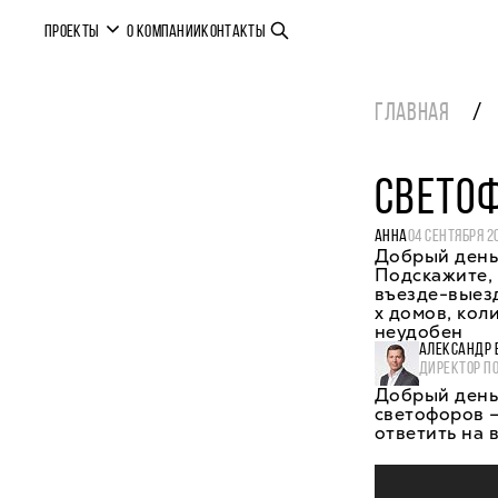
ПРОЕКТЫ
О КОМПАНИИ
КОНТАКТЫ
ГЛАВНАЯ
СВЕТОФ
АННА
04 СЕНТЯБРЯ 2
Добрый день
Подскажите, 
въезде-выез
х домов, кол
неудобен
АЛЕКСАНДР 
ДИРЕКТОР П
Добрый день,
светофоров 
ответить на 