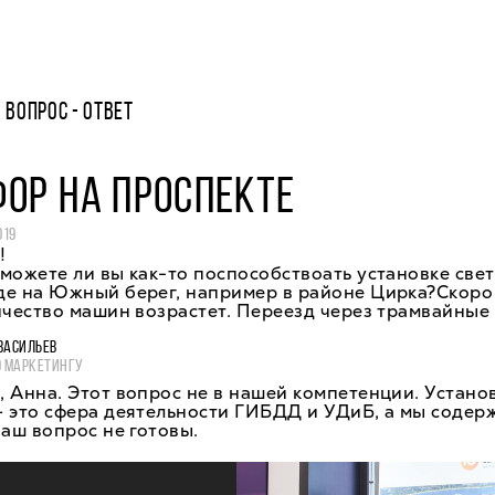
ВОПРОС - ОТВЕТ
ОР НА ПРОСПЕКТЕ
019
!
можете ли вы как-то поспособствоать установке све
де на Южный берег, например в районе Цирка?Скоро 
ичество машин возрастет. Переезд через трамвайные
ВАСИЛЬЕВ
О МАРКЕТИНГУ
 Анна. Этот вопрос не в нашей компетенции. Устано
— это сфера деятельности ГИБДД и УДиБ, а мы содер
ваш вопрос не готовы.