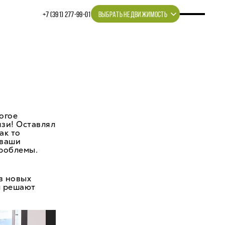
+7 (391) 277‒99‒01
ВЫБРАТЬ НЕДВИЖИМОСТЬ
огое
язи! Оставлял
ак то
 ваши
проблемы.
в новых
м решают