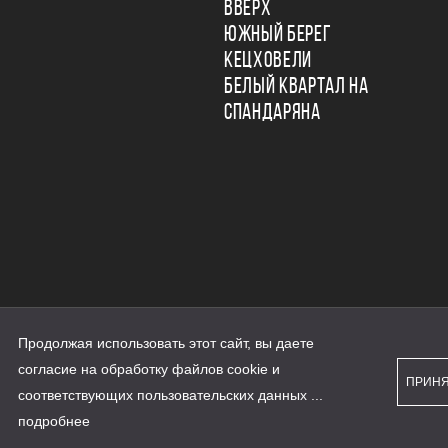
ВВЕРХ
ЮЖНЫЙ БЕРЕГ
КЕЦХОВЕЛИ
БЕЛЫЙ КВАРТАЛ НА
СПАНДАРЯНА
Продолжая использовать этот сайт, вы даете
ьности
согласие на обработку файлов cookie и
персональных данных
ПРИН
рассылки
соответствующих
пользовательских данных
...
а сайте наш.дом.рф
е является публичной офертой
подробнее