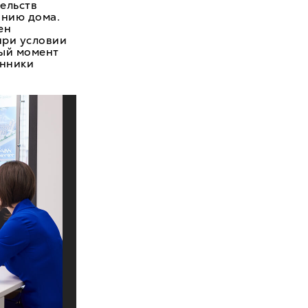
ельств
анию дома.
ен
при условии
ный момент
енники