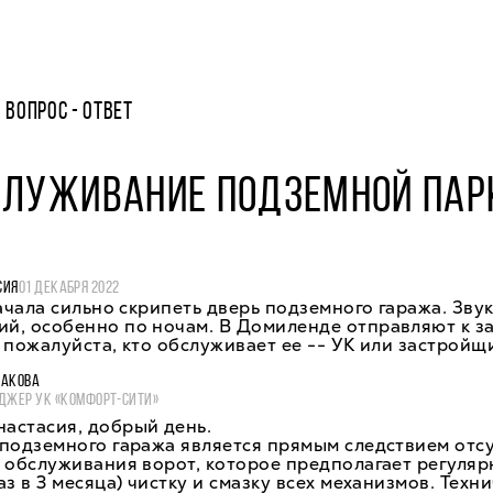
ВОПРОС - ОТВЕТ
СЛУЖИВАНИЕ ПОДЗЕМНОЙ ПАР
СИЯ
01 ДЕКАБРЯ 2022
начала сильно скрипеть дверь подземного гаража. Зву
й, особенно по ночам. В Домиленде отправляют к з
 пожалуйста, кто обслуживает ее -- УК или застройщ
ЖАКОВА
ДЖЕР УК «КОМФОРТ-СИТИ»
астасия, добрый день.
подземного гаража является прямым следствием отс
 обслуживания ворот, которое предполагает регуля
аз в 3 месяца) чистку и смазку всех механизмов. Техн