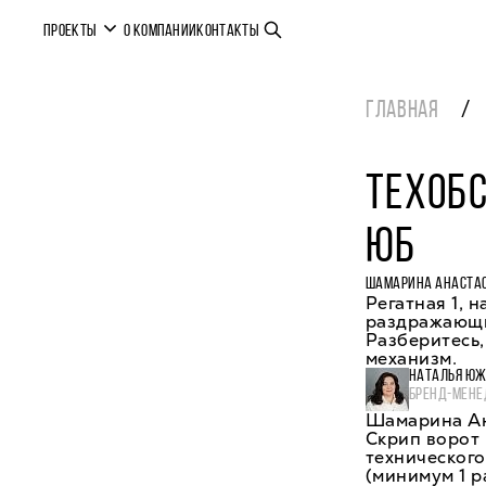
ПРОЕКТЫ
О КОМПАНИИ
КОНТАКТЫ
ГЛАВНАЯ
ТЕХОБ
ЮБ
ШАМАРИНА АНАСТА
Регатная 1, 
раздражающи
Разберитесь,
механизм.
НАТАЛЬЯ Ю
БРЕНД-МЕНЕ
Шамарина Ан
Скрип ворот 
технического
(минимум 1 р