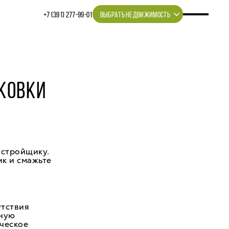
+7 (391) 277‒99‒01
ВЫБРАТЬ НЕДВИЖИМОСТЬ
КОВКИ
к
астройщику.
ик и смажьте
утствия
рную
ическое