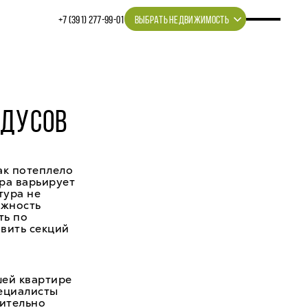
+7 (391) 277‒99‒01
ВЫБРАТЬ НЕДВИЖИМОСТЬ
АДУСОВ
ак потеплело
ура варьирует
тура не
ажность
ть по
вить секций
шей квартире
ециалисты
вительно