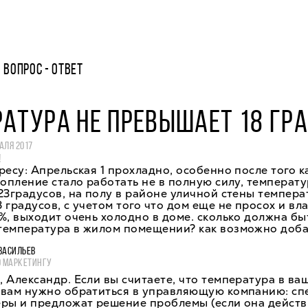
ВОПРОС - ОТВЕТ
АТУРА НЕ ПРЕВЫШАЕТ 18 ГР
АЛЯ 2017
!
ресу: Апрельская 1 прохладно, особенно после того к
топление стало работать не в полную силу, температ
23градусов, на полу в районе уличной стены темпера
 градусов, с учетом того что дом еще не просох и вл
%, выходит очень холодно в доме. сколько должна бы
температура в жилом помещении? как возможно доба
ВАСИЛЬЕВ
О МАРКЕТИНГУ
 Александр. Если вы считаете, что температура в ва
 вам нужно обратиться в управляющую компанию: сп
еры и предложат решение проблемы (если она дейст