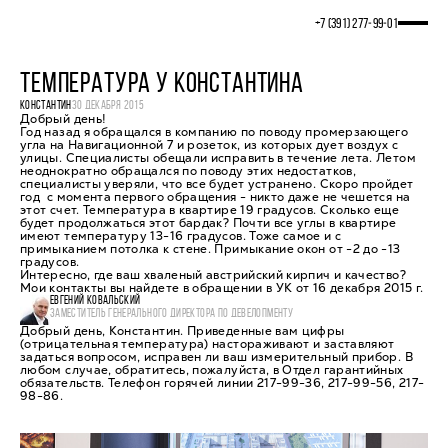
+7 (391) 277‒99‒01
ТЕМПЕРАТУРА У КОНСТАНТИНА
КОНСТАНТИН
30 ДЕКАБРЯ 2015
Добрый день!
Год назад я обращался в компанию по поводу промерзающего
угла на Навигационной 7 и розеток, из которых дует воздух с
улицы. Специалисты обещали исправить в течение лета. Летом
неоднократно обращался по поводу этих недостатков,
специалисты уверяли, что все будет устранено. Скоро пройдет
год с момента первого обращения - никто даже не чешется на
этот счет. Температура в квартире 19 градусов. Сколько еще
будет продолжаться этот бардак? Почти все углы в квартире
имеют температуру 13-16 градусов. Тоже самое и с
примыканием потолка к стене. Примыкание окон от -2 до -13
градусов.
Интересно, где ваш хваленый австрийский кирпич и качество?
Мои контакты вы найдете в обращении в УК от 16 декабря 2015 г.
ЕВГЕНИЙ КОВАЛЬСКИЙ
ЗАМЕСТИТЕЛЬ ГЕНЕРАЛЬНОГО ДИРЕКТОРА ПО ДЕВЕЛОПМЕНТУ
Добрый день, Константин. Приведенные вам цифры
(отрицательная температура) настораживают и заставляют
задаться вопросом, исправен ли ваш измерительный прибор. В
любом случае, обратитесь, пожалуйста, в Отдел гарантийных
обязательств. Телефон горячей линии 217-99-36, 217-99-56, 217-
98-86.