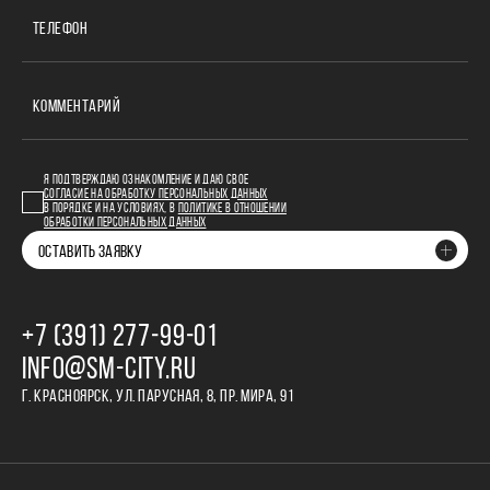
ТЕЛЕФОН
КОММЕНТАРИЙ
Я ПОДТВЕРЖДАЮ ОЗНАКОМЛЕНИЕ И ДАЮ СВОЕ
СОГЛАСИЕ НА ОБРАБОТКУ ПЕРСОНАЛЬНЫХ ДАННЫХ
В ПОРЯДКЕ И НА УСЛОВИЯХ, В
ПОЛИТИКЕ В ОТНОШЕНИИ
ОБРАБОТКИ ПЕРСОНАЛЬНЫХ ДАННЫХ
ОСТАВИТЬ ЗАЯВКУ
+7 (391) 277‒99‒01
INFO@SM-CITY.RU
Г. КРАСНОЯРСК, УЛ. ПАРУСНАЯ, 8, ПР. МИРА, 91