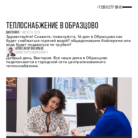
+7 (391) 277‒99‒01
ТЕПЛОСНАБЖЕНИЕ В ОБРАЗЦОВО
ВИКТОРИЯ
11 АВГУСТА 2016
Здравствуйте! Скажите, пожалуйста, 1й дом в Образцово как
будет снабжаться горячей водой? общедомовыми бойлерами или
вода будет подаваться по трубам?
АЛЕКСАНДР ВАСИЛЬЕВ
ДИРЕКТОР ПО МАРКЕТИНГУ
Добрый день, Виктория. Все наши дома в Образцово
подключаются к городской сети централизованного
теплоснабжения.