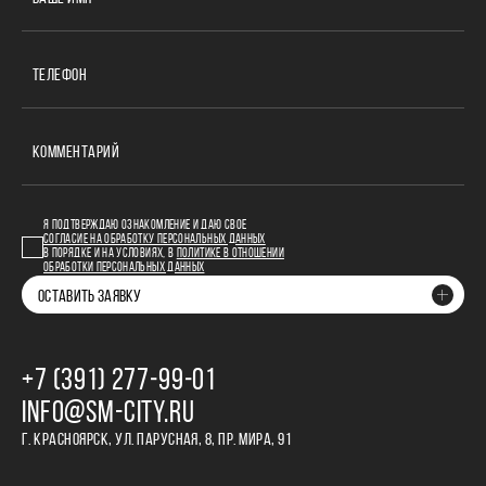
ТЕЛЕФОН
КОММЕНТАРИЙ
Я ПОДТВЕРЖДАЮ ОЗНАКОМЛЕНИЕ И ДАЮ СВОЕ
СОГЛАСИЕ НА ОБРАБОТКУ ПЕРСОНАЛЬНЫХ ДАННЫХ
В ПОРЯДКЕ И НА УСЛОВИЯХ, В
ПОЛИТИКЕ В ОТНОШЕНИИ
ОБРАБОТКИ ПЕРСОНАЛЬНЫХ ДАННЫХ
ОСТАВИТЬ ЗАЯВКУ
+7 (391) 277‒99‒01
INFO@SM-CITY.RU
Г. КРАСНОЯРСК, УЛ. ПАРУСНАЯ, 8, ПР. МИРА, 91