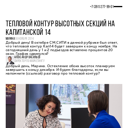
+7 (391) 277‒99‒01
ТЕПЛОВОЙ КОНТУР ВЫСОТНЫХ СЕКЦИЙ НА
КАПИТАНСКОЙ 14
МАРИНА
18 НОЯБРЯ 2014
Добрый день! В октябре СМ.СИТИ в данной рубрике был ответ,
что тепловой контур Кап14 будет завершен к концу ноября. На
сегодняшний день у 1 и 2 подъездов вставлено процентов 20
окон. График сдвинулся?
АЛЕКСАНДР ВАСИЛЬЕВ
ДИРЕКТОР ПО МАРКЕТИНГУ
Добрый день, Марина. Остекление обоих высоток планируем
завершить к концу декабря. И будем благодарны, если вы
напомните (ссылкой) разговор про тепловой контур?