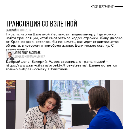
+7 (391) 277‒99‒01
ТРАНСЛЯЦИЯ СО ВЗЛЕТНОЙ
ВАЛЕРИЙ
08 МАЯ 2019
Писали, что на Взлетной 7 установят видеокамеру. Где можно
найти трансляции, чтоб смотреть за ходом стройки. Живу далеко
от Красноярска, хотелось бы понимать, как идет строительство
объекта, в котором я приобрел жилье. Если можно ссылку. С
уважением!
АЛЕКСАНДР ВАСИЛЬЕВ
ДИРЕКТОР ПО МАРКЕТИНГУ
Добрый день, Валерий. Адрес страницы с трансляцией —
https://www.sm-city.ru/proekty/live-stream/. Далее остается
только выбрать ссылку «Взлетная».