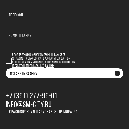
ТЕЛЕФОН
КОММЕНТАРИЙ
Я ПОДТВЕРЖДАЮ ОЗНАКОМЛЕНИЕ И ДАЮ СВОЕ
СОГЛАСИЕ НА ОБРАБОТКУ ПЕРСОНАЛЬНЫХ ДАННЫХ
В ПОРЯДКЕ И НА УСЛОВИЯХ, В
ПОЛИТИКЕ В ОТНОШЕНИИ
ОБРАБОТКИ ПЕРСОНАЛЬНЫХ ДАННЫХ
ОСТАВИТЬ ЗАЯВКУ
+7 (391) 277‒99‒01
INFO@SM-CITY.RU
Г. КРАСНОЯРСК, УЛ. ПАРУСНАЯ, 8, ПР. МИРА, 91