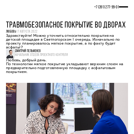
+7 (391) 277‒99‒01
ТРАВМОБЕЗОПАСНОЕ ПОКРЫТИЕ ВО ДВОРАХ
ЛЮБОВЬ
17 АВГУСТА 2022
Здравствуйте! Можно уточнить относительно покрытия на
детской площадке в Светлогорском I очередь. Изначально по
проекту планировалось мягкое покрытие, а по факту будет
асфальт?
ДМИТРИЙ ПЕЛЬМЕНЕВ
НАЧАЛЬНИК ОТДЕЛА ПРОЕКТНОГО КОНТРОЛЯ
Любовь, добрый день.
По технологии мягкое покрытие укладывают верхним слоем на
предварительно подготовленную площадку с асфальтовым
покрытием.