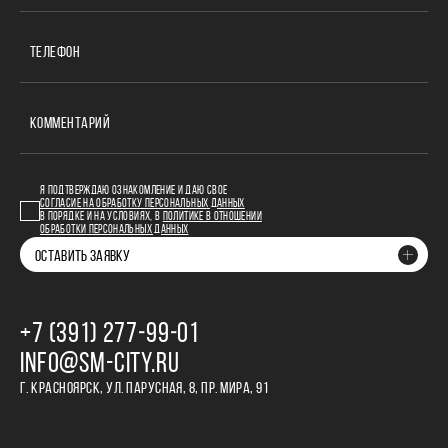
ТЕЛЕФОН
КОММЕНТАРИЙ
Я ПОДТВЕРЖДАЮ ОЗНАКОМЛЕНИЕ И ДАЮ СВОЕ
СОГЛАСИЕ НА ОБРАБОТКУ ПЕРСОНАЛЬНЫХ ДАННЫХ
В ПОРЯДКЕ И НА УСЛОВИЯХ, В
ПОЛИТИКЕ В ОТНОШЕНИИ
ОБРАБОТКИ ПЕРСОНАЛЬНЫХ ДАННЫХ
ОСТАВИТЬ ЗАЯВКУ
+7 (391) 277‒99‒01
INFO@SM-CITY.RU
Г. КРАСНОЯРСК, УЛ. ПАРУСНАЯ, 8, ПР. МИРА, 91