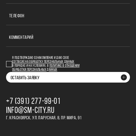
ТЕЛЕФОН
КОММЕНТАРИЙ
Я ПОДТВЕРЖДАЮ ОЗНАКОМЛЕНИЕ И ДАЮ СВОЕ
СОГЛАСИЕ НА ОБРАБОТКУ ПЕРСОНАЛЬНЫХ ДАННЫХ
В ПОРЯДКЕ И НА УСЛОВИЯХ, В
ПОЛИТИКЕ В ОТНОШЕНИИ
ОБРАБОТКИ ПЕРСОНАЛЬНЫХ ДАННЫХ
ОСТАВИТЬ ЗАЯВКУ
+7 (391) 277‒99‒01
INFO@SM-CITY.RU
Г. КРАСНОЯРСК, УЛ. ПАРУСНАЯ, 8, ПР. МИРА, 91