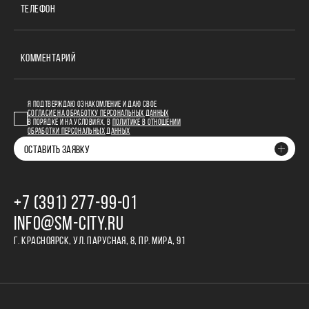
ТЕЛЕФОН
КОММЕНТАРИЙ
Я ПОДТВЕРЖДАЮ ОЗНАКОМЛЕНИЕ И ДАЮ СВОЕ
СОГЛАСИЕ НА ОБРАБОТКУ ПЕРСОНАЛЬНЫХ ДАННЫХ
В ПОРЯДКЕ И НА УСЛОВИЯХ, В
ПОЛИТИКЕ В ОТНОШЕНИИ
ОБРАБОТКИ ПЕРСОНАЛЬНЫХ ДАННЫХ
ОСТАВИТЬ ЗАЯВКУ
+7 (391) 277‒99‒01
INFO@SM-CITY.RU
Г. КРАСНОЯРСК, УЛ. ПАРУСНАЯ, 8, ПР. МИРА, 91