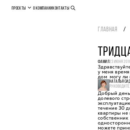
ПРОЕКТЫ
О КОМПАНИИ
КОНТАКТЫ
ГЛАВНАЯ
ТРИДЦА
ФАМИЛ
23 ИЮНЯ 201
Здравствуйте
у меня время
дом могу ли 
НАТАЛЬЯ СИ
РУКОВОДИТЕ
Добрый день
долевого стр
эксплуатацию
течение 30 д
квартиры не 
собственник
односторонни
можете приня