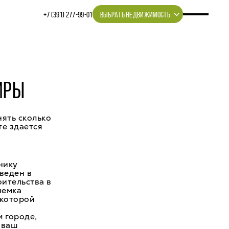
+7 (391) 277‒99‒01
ВЫБРАТЬ НЕДВИЖИМОСТЬ
ИРЫ
нять сколько
те здается
нику
веден в
оительства в
иемка
 которой
м городе,
 ваш