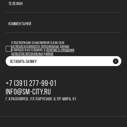
ТЕЛЕФОН
КОММЕНТАРИЙ
Я ПОДТВЕРЖДАЮ ОЗНАКОМЛЕНИЕ И ДАЮ СВОЕ
СОГЛАСИЕ НА ОБРАБОТКУ ПЕРСОНАЛЬНЫХ ДАННЫХ
В ПОРЯДКЕ И НА УСЛОВИЯХ, В
ПОЛИТИКЕ В ОТНОШЕНИИ
ОБРАБОТКИ ПЕРСОНАЛЬНЫХ ДАННЫХ
ОСТАВИТЬ ЗАЯВКУ
+7 (391) 277‒99‒01
INFO@SM-CITY.RU
Г. КРАСНОЯРСК, УЛ. ПАРУСНАЯ, 8, ПР. МИРА, 91