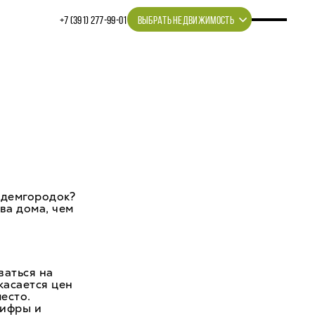
+7 (391) 277‒99‒01
ВЫБРАТЬ НЕДВИЖИМОСТЬ
адемгородок?
ва дома, чем
ваться на
касается цен
место.
цифры и